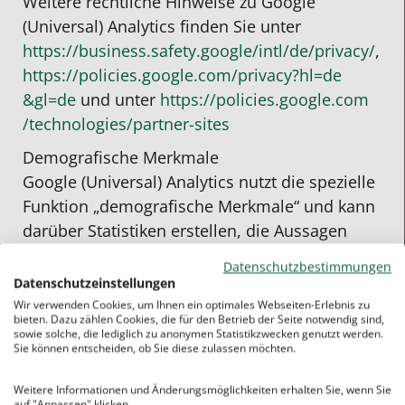
Weitere rechtliche Hinweise zu Google
(Universal) Analytics finden Sie unter
https://business.safety.google
/intl
/de
/privacy
/
,
https://policies.google.com
/privacy
?hl=de
&gl=de
und unter
https://policies.google.com
/technologies
/partner-sites
Demografische Merkmale
Google (Universal) Analytics nutzt die spezielle
Funktion „demografische Merkmale“ und kann
darüber Statistiken erstellen, die Aussagen
über das Alter, Geschlecht und Interessen von
Datenschutzbestimmungen
Seitenbesuchern treffen. Dies geschieht durch
Datenschutzeinstellungen
die Analyse von Werbung und Informationen
Wir verwenden Cookies, um Ihnen ein optimales Webseiten-Erlebnis zu
bieten. Dazu zählen Cookies, die für den Betrieb der Seite notwendig sind,
von Drittanbietern. Dadurch können
sowie solche, die lediglich zu anonymen Statistikzwecken genutzt werden.
Sie können entscheiden, ob Sie diese zulassen möchten.
Zielgruppen für Marketingaktivitäten
identifiziert werden. Die gesammelten Daten
Weitere Informationen und Änderungsmöglichkeiten erhalten Sie, wenn Sie
können jedoch keiner bestimmten Person
auf "Anpassen" klicken.