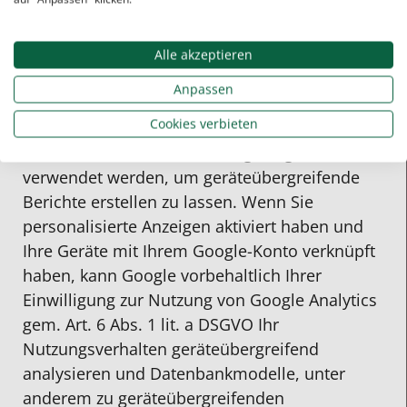
zugeordnet werden und werden nach einer
Speicherung für die Dauer von zwei Monaten
Alle akzeptieren
gelöscht.
Anpassen
Google Signals
Cookies verbieten
Als Erweiterung zu Google (Universal) Analytics
kann auf dieser Website Google Signals
verwendet werden, um geräteübergreifende
Berichte erstellen zu lassen. Wenn Sie
personalisierte Anzeigen aktiviert haben und
Ihre Geräte mit Ihrem Google-Konto verknüpft
haben, kann Google vorbehaltlich Ihrer
Einwilligung zur Nutzung von Google Analytics
gem. Art. 6 Abs. 1 lit. a DSGVO Ihr
Nutzungsverhalten geräteübergreifend
analysieren und Datenbankmodelle, unter
anderem zu geräteübergreifenden