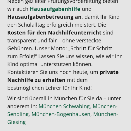
Neben gezielter Prüfungsvorbereitung bieten
2
eineinhalb
für
zu
wir auch
Hausaufgabenhilfe
und
verbessert
Jahren
die
frieden
Hausaufgabenbetreuung an
, damit Ihr Kind
und
um
professionelle
den Schulalltag erfolgreich meistert. Die
das
zwei
Nachhilfe.
Kosten für den Nachhilfeunterricht
sind
Wichtigste:
Noten
transparent und fair – ohne versteckte
er
verbessert.
Gebühren. Unser Motto: „Schritt für Schritt
hat
zum Erfolg!“ Lassen Sie uns wissen, wie wir Ihr
wieder
Kind optimal unterstützen können.
Spaß
Kontaktieren Sie uns noch heute, um
private
an
Nachhilfe zu erhalten
mit dem
Mathe
bestmöglichen Lehrer für Ihr Kind!
gewonnen!
Er
Wir sind überall in München für Sie da – unter
hat
anderem in:
München Schwabing,
München-
einen
Sendling
,
München-Bogenhausen
,
München-
intensiven
Giesing
eins