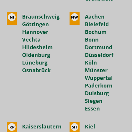
Braunschweig
Aachen
NI
NW
Göttingen
Bielefeld
Hannover
Bochum
Vechta
Bonn
Hildesheim
Dortmund
Oldenburg
Düsseldorf
Lüneburg
Köln
Osnabrück
Münster
Wuppertal
Paderborn
Duisburg
Siegen
Essen
Kaiserslautern
Kiel
RP
SH