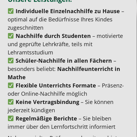
es
so
motiviert,
Selina
Individuelle Einzelnachhilfe zu Hause
–
hat
vielen
mutmachend,
uns
optimal auf die Bedürfnisse Ihres Kindes
sofort
anderen
erklärte
helfen
zugeschnitten
zwischen
Anbietern
auf
einen
Nachhilfe durch Studenten
– motivierte
den
der
unterschiedlichen
passe
und geprüfte Lehrkräfte, teils mit
beiden
Fall
Wegen
Tag
Lehramtsstudium
gematscht.
ist.
und
zu
Schüler-Nachhilfe in allen Fächern
–
Mein
Kann
war
finden
besonders beliebt:
Nachhilfeunterricht in
Sohn
ich
dabei
wo
Mathe
hat
nur
immer
sie
Flexible Unterrichts Formate
– Präsenz-
sich
weiterempfehlen.
positiv.
immer
oder Online-Nachhilfe möglich
von
Meine
Wir
flexibe
Keine Vertragsbindung
– Sie können
einer
Tochter
danken
ist.
jederzeit kündigen
4
hat
Herrn
Wir
Regelmäßige Berichte
– Sie bleiben
auf
sich
Nguyen
sind
immer über den Lernfortschritt informiert
eine
in
sehr
sehr