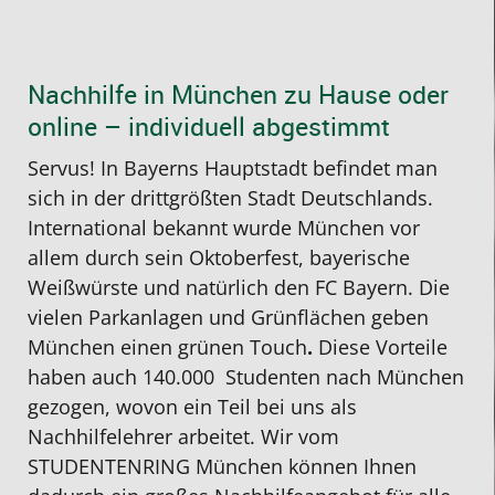
für
Tochter
Für
ist
war
b
meinen
hatte
die
ein
auf
d
Sohn
einen
Realschulabschlu
sehr
der
E
Nachhilfe in München zu Hause oder
gesucht
sehr
in
kompetenter
Suche
u
online – individuell abgestimmt
und
guten
Mathematik
Mathelehrer,
nach
K
Servus! In Bayerns Hauptstadt befindet man
war
Nachhilfe
hatten
ein
einer
U
sich in der drittgrößten Stadt Deutschlands.
anfangs
Lehrer!
wir
sehr
Nachhi
S
International bekannt wurde München vor
skeptisch,
Den
einen
vertrauensw
für
a
allem durch sein Oktoberfest, bayerische
ob
Studentenring
Nachhilfelehrer,
und
meine
g
Weißwürste und natürlich den FC Bayern. Die
ein
finde
der
zuverlässige
15
m
vielen Parkanlagen und Grünflächen geben
Online-
ich
die
Mensch.
jährige
i
München einen grünen Touch
.
Diese Vorteile
Unterricht
ganz
Mathenote
Wir
Tochter
u
haben auch 140.000 Studenten nach München
das
unkompliziert,
um
sind
wir
e
gezogen, wovon ein Teil bei uns als
Richtige
preislich
2
mit
haben
g
Nachhilfelehrer
arbeitet. Wir vom
für
total
Noten
seinen
eine
a
STUDENTENRING München können Ihnen
ihn
ok
nach
Leistungen
tolle
s