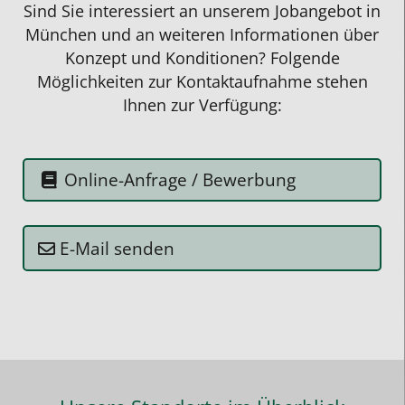
Sind Sie interessiert an unserem Jobangebot in
dass
München und an weiteren Informationen über
man
Konzept und Konditionen? Folgende
bei
Möglichkeiten zur Kontaktaufnahme stehen
Studentenring
Ihnen zur Verfügung:
nur
die
tatsächlich
Online-Anfrage / Bewerbung
genommenen
Stunden
bezahlt
E-Mail senden
und
jederzeit
pausieren
kann.
Bei
den