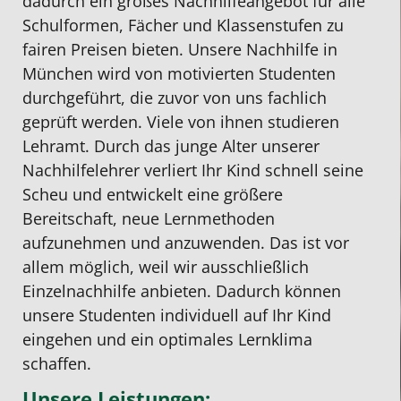
dadurch ein großes
Nachhilfeangebot
für alle
ist.
und
oben
sehr
nette
e
Schulformen, Fächer und Klassenstufen zu
Bei
Vor
verbessern
zufrieden
Studen
V
fairen Preisen bieten. Unsere
Nachhilfe in
Studentenring
allem
konnte.
und
Meine
München
wird von motivierten Studenten
wurde
bezahlt
Abschlussprüfung
werden
Tochte
durchgeführt, die zuvor von uns fachlich
ich
man
mit
weiterhin
ist
geprüft werden. Viele von ihnen studieren
eines
nur
1,0
Mathenachhi
sehr
Lehramt. Durch das junge Alter unserer
besseren
die
geschrieben
in
zu
Nachhilfelehrer
verliert Ihr Kind schnell seine
belehrt
Std.
dank
Anspruch
Friede
Scheu und entwickelt eine größere
Es
die
der
nehmen.
Da
Bereitschaft, neue Lernmethoden
wurde
man
Nachhilfe
meine
aufzunehmen und anzuwenden. Das ist vor
schnell
auch
von
Tochte
allem möglich, weil wir ausschließlich
ein
hat
Herrn
offt
Einzelnachhilfe
anbieten. Dadurch können
sehr
und
Nguyen.
Mittag
unsere Studenten individuell auf Ihr Kind
guter
nicht
Er
hat,
eingehen und ein optimales Lernklima
Nachhilfelehrer
pauschal,
war
konnte
schaffen.
gefunden
wo
stets
die
Unsere Leistungen:
und
bei
geduldig,
Studen