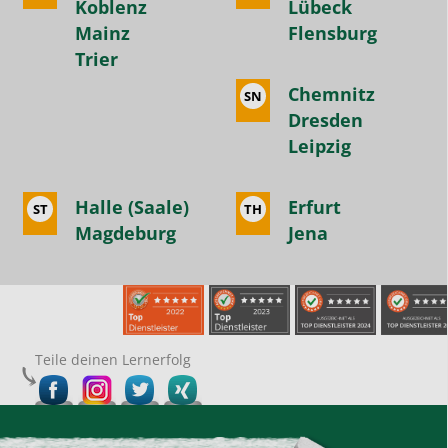
Koblenz
Lübeck
Mainz
Flensburg
Trier
Chemnitz
SN
Dresden
Leipzig
Halle (Saale)
Erfurt
ST
TH
Magdeburg
Jena
Teile deinen Lernerfolg