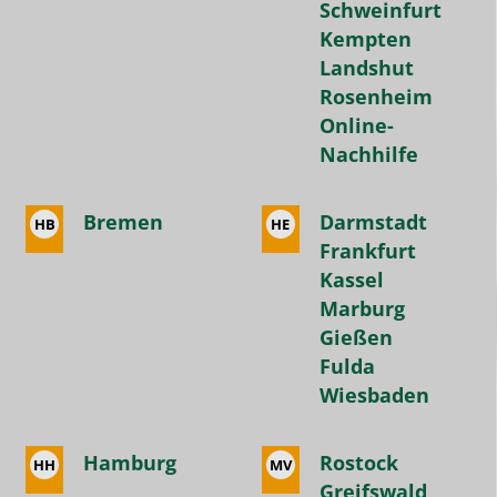
Schweinfurt
Betreuung
Kempten
und
Landshut
den
Rosenheim
hervorragenden
Online-
Service!
Nachhilfe
Bremen
Darmstadt
HB
HE
Frankfurt
Kassel
Marburg
Gießen
Fulda
Wiesbaden
Hamburg
Rostock
HH
MV
Greifswald