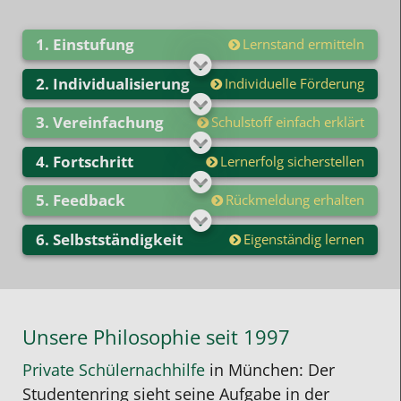
Einstufung
Lernstand ermitteln
Individualisierung
Individuelle Förderung
Vereinfachung
Schulstoff einfach erklärt
Fortschritt
Lernerfolg sicherstellen
Feedback
Rückmeldung erhalten
Selbstständigkeit
Eigenständig lernen
Unsere Philosophie seit 1997
Private Schülernachhilfe
in München: Der
Studentenring sieht seine Aufgabe in der