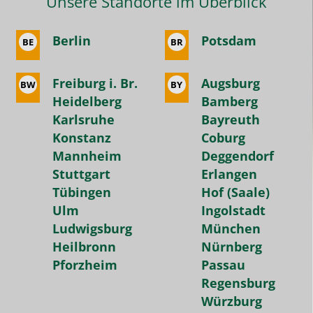
Unsere Standorte im Überblick
meisten
Nachhilfeinstituten
Berlin
Potsdam
BE
BR
wird
man
gedrängt
Freiburg i. Br.
Augsburg
BW
BY
Heidelberg
Bamberg
Halbjahres-
Karlsruhe
Bayreuth
oder
Konstanz
Coburg
sogar
Mannheim
Deggendorf
Jahresverträge
Stuttgart
Erlangen
abzuschließen.
Tübingen
Hof (Saale)
Wir
Ulm
Ingolstadt
sind
Ludwigsburg
München
sehr
Heilbronn
Nürnberg
dankbar
Pforzheim
Passau
für
Regensburg
die
Würzburg
tolle