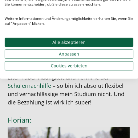
Sie können entscheiden, ob Sie diese zulassen möchten.
Bonjour and hello, ich heiße Nadine, studiere
Weitere Informationen und Änderungsmöglichkeiten erhalten Sie, wenn Sie
auf "Anpassen" klicken.
Französisch
und
Englisch
auf Lehramt und
gebe in diesen Fächern auch Einzelnachhilfe
Alle akzeptieren
beim Studentenring. Warum ich den
Studentenring gewählt habe? Ganz einfach!
Anpassen
Beim Studentenring suche ich mir meine
Cookies verbieten
Schüler selbst aus und entscheide mit den
Eltern über Häufigkeit und Termine der
Schülernachhilfe
– so bin ich absolut flexibel
und vernachlässige mein Studium nicht. Und
die Bezahlung ist wirklich super!
Florian: