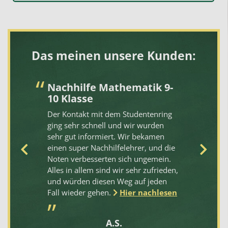
Das meinen unsere Kunden:
Nachhilfe Mathematik 9-
S
10 Klasse
hi
Der Kontakt mit dem Studentenring
Di
ging sehr schnell und wir wurden
de
rt
sehr gut informiert. Wir bekamen
ko
einen super Nachhilfelehrer, und die
ei
Noten verbesserten sich ungemein.
un
Alles in allem sind wir sehr zufrieden,
em
und würden diesen Weg auf jeden
we
e.
Fall wieder gehen.
Hier nachlesen
.
A.S.