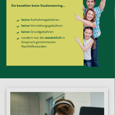
Sie bezahlen beim Studentenring…
keine
Aufnahme­gebühren
keine
Vermittlungs­gebühren
keine
Grund­gebühren
sondern nur die
tatsächlich
in
Anspruch genommenen
Nachhilfe­stunden