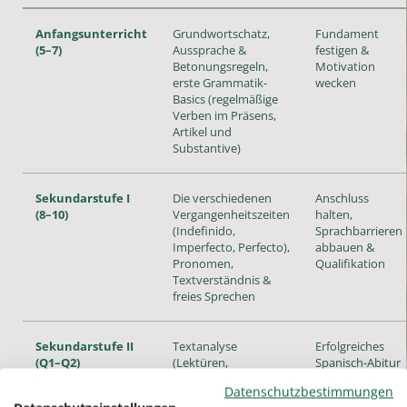
Anfangsunterricht
Grundwortschatz,
Fundament
(5–7)
Aussprache &
festigen &
Betonungsregeln,
Motivation
erste Grammatik-
wecken
Basics (regelmäßige
Verben im Präsens,
Artikel und
Substantive)
Sekundarstufe I
Die verschiedenen
Anschluss
(8–10)
Vergangenheitszeiten
halten,
(Indefinido,
Sprachbarrieren
Imperfecto, Perfecto),
abbauen &
Pronomen,
Qualifikation
Textverständnis &
freies Sprechen
Sekundarstufe II
Textanalyse
Erfolgreiches
(Q1–Q2)
(Lektüren,
Spanisch-Abitur
Kurzgeschichten,
(Grund- oder
Datenschutzbestimmungen
Zeitungsartikel),
Leistungskurs)