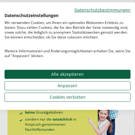
Unsere
Angebote für die Realschule
sind
Datenschutzbestimmungen
vor Ort
und
online
möglich.
Datenschutzeinstellungen
Beim Studentenring gibt es keine
Wir verwenden Cookies, um Ihnen ein optimales Webseiten-Erlebnis zu
bieten. Dazu zählen Cookies, die für den Betrieb der Seite notwendig sind,
Lauf
zeitverträge
und
keine
sowie solche, die lediglich zu anonymen Statistikzwecken genutzt werden.
Mindeststundenzahl.
Die
Einzelnachhilfe
Sie können entscheiden, ob Sie diese zulassen möchten.
ist jederzeit kündbar.
Weitere Informationen und Änderungsmöglichkeiten erhalten Sie, wenn Sie
auf "Anpassen" klicken.
Alle akzeptieren
Sie zahlen beim Studentenring…
Anpassen
Cookies verbieten
keine
Aufnahme­gebühren
keine
Vermittlungs­gebühren
keine
Grund­gebühren
sondern nur die
tatsächlich
in
Anspruch genommenen
Nachhilfe­stunden