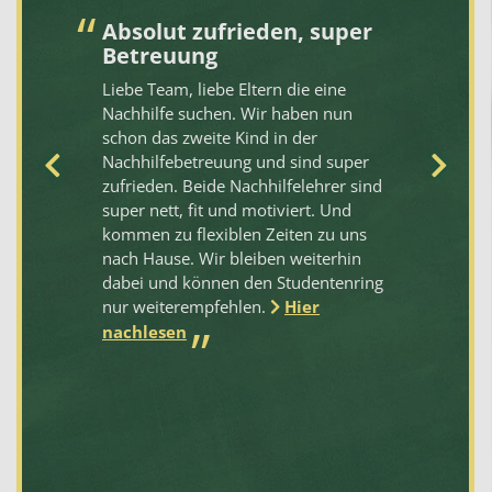
Absolut zufrieden, super
Z
Betreuung
Da
Liebe Team, liebe Eltern die eine
pe
Nachhilfe suchen. Wir haben nun
di
schon das zweite Kind in der
pa
Nachhilfebetreuung und sind super
te
zufrieden. Beide Nachhilfelehrer sind
üb
super nett, fit und motiviert. Und
Au
kommen zu flexiblen Zeiten zu uns
se
nach Hause. Wir bleiben weiterhin
al
dabei und können den Studentenring
Pü
nur weiterempfehlen.
Hier
mi
nachlesen